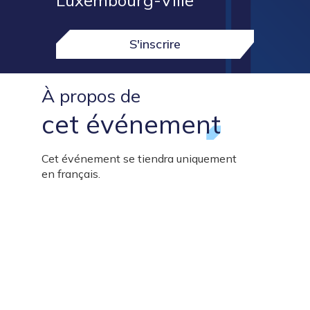
Luxembourg-Ville
S'inscrire
À propos de
L
cet événement
t
d
Cet événement se tiendra uniquement
r
en français.
a
u
l
i
p
l
e
i
q