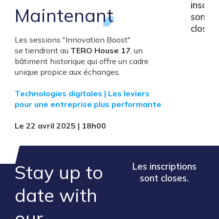
inscrip
Maintenant
sont
closes.
Les sessions "Innovation Boost"
se tiendront au
TERO House 17
,
un
bâtiment
historique qui offre un cadre
unique propice aux échanges.
Technologies digitales | Les leviers
pour une entreprise plus performante
Le 22 avril 2025 |
18h00
Stay up to
Les inscriptions
sont closes.
​date ​with
our ​