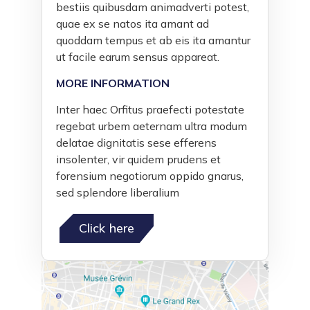
bestiis quibusdam animadverti potest,
quae ex se natos ita amant ad
quoddam tempus et ab eis ita amantur
ut facile earum sensus appareat.
MORE INFORMATION
Inter haec Orfitus praefecti potestate
regebat urbem aeternam ultra modum
delatae dignitatis sese efferens
insolenter, vir quidem prudens et
forensium negotiorum oppido gnarus,
sed splendore liberalium
Click here