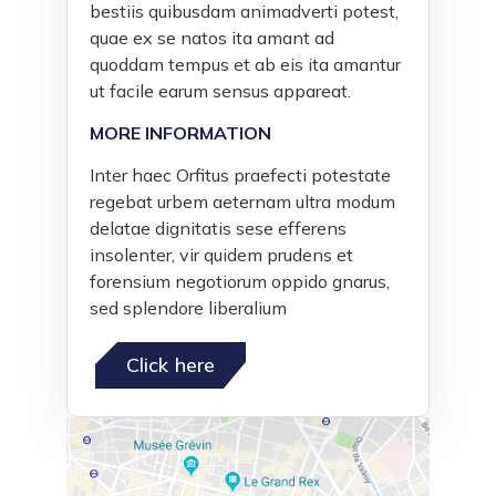
bestiis quibusdam animadverti potest,
quae ex se natos ita amant ad
quoddam tempus et ab eis ita amantur
ut facile earum sensus appareat.
MORE INFORMATION
Inter haec Orfitus praefecti potestate
regebat urbem aeternam ultra modum
delatae dignitatis sese efferens
insolenter, vir quidem prudens et
forensium negotiorum oppido gnarus,
sed splendore liberalium
Click here