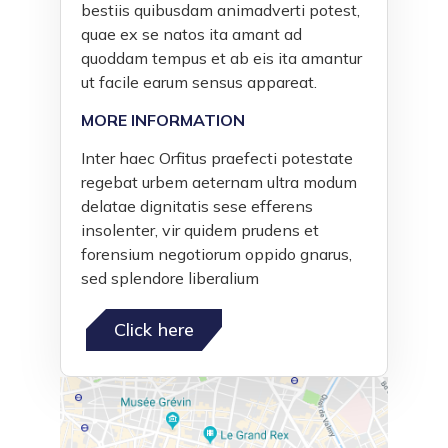
bestiis quibusdam animadverti potest,
quae ex se natos ita amant ad
quoddam tempus et ab eis ita amantur
ut facile earum sensus appareat.
MORE INFORMATION
Inter haec Orfitus praefecti potestate
regebat urbem aeternam ultra modum
delatae dignitatis sese efferens
insolenter, vir quidem prudens et
forensium negotiorum oppido gnarus,
sed splendore liberalium
Click here