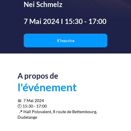
Nei Schmelz
7 Mai 2024 I 15:30 - 17:00
S'inscrire
A propos de
Nou
so
l'événement
ravi
de
vou
📅 7 Mai 2024
con
🕘 15:30 - 17:00
📍 Hall Polyvalent, 8 route de Bettembourg,
à
Dudelange
la
pro