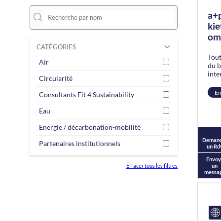
a+
kie
om
CATÉGORIES
Tout
Air
du b
inte
Circularité
En
Consultants Fit 4 Sustainability
Eau
Energie / décarbonation-mobilité
Deman
Partenaires institutionnels
un Rd
Envoy
un
Effacer tous les filtres
messa