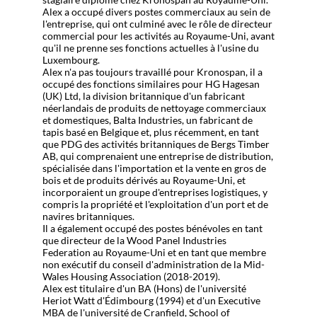
Alex a occupé divers postes commerciaux au sein de
l'entreprise, qui ont culminé avec le rôle de directeur
commercial pour les activités au Royaume-Uni, avant
qu'il ne prenne ses fonctions actuelles à l'usine du
Luxembourg.
Alex n'a pas toujours travaillé pour Kronospan, il a
occupé des fonctions similaires pour HG Hagesan
(UK) Ltd, la division britannique d'un fabricant
néerlandais de produits de nettoyage commerciaux
et domestiques, Balta Industries, un fabricant de
tapis basé en Belgique et, plus récemment, en tant
que PDG des activités britanniques de Bergs Timber
AB, qui comprenaient une entreprise de distribution,
spécialisée dans l'importation et la vente en gros de
bois et de produits dérivés au Royaume-Uni, et
incorporaient un groupe d'entreprises logistiques, y
compris la propriété et l'exploitation d'un port et de
navires britanniques.
Il a également occupé des postes bénévoles en tant
que directeur de la Wood Panel Industries
Federation au Royaume-Uni et en tant que membre
non exécutif du conseil d'administration de la Mid-
Wales Housing Association (2018-2019).
Alex est titulaire d'un BA (Hons) de l'université
Heriot Watt d'Édimbourg (1994) et d'un Executive
MBA de l'université de Cranfield, School of