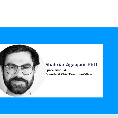
Shahriar
Agaajani, PhD
SAP
Space Time S.A.
Founder & Chief Executive Office