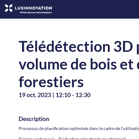
Télédétection 3D 
volume de bois et 
forestiers
19 oct. 2023
|
12:10
-
12:30
Description
Processus de planification optimisés dans le cadre de l’utilisat
Session en français - Traduction simultanée en allemand