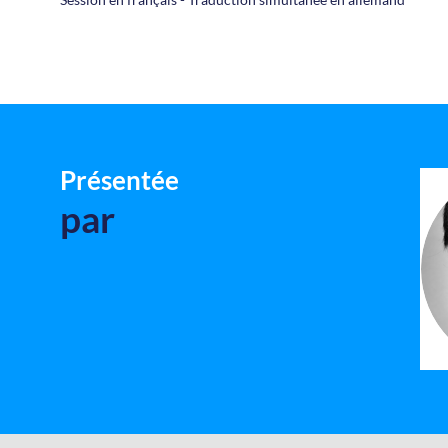
Présentée
par