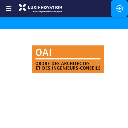
Ordre
des
Architectes
et
des
Ingénieurs-