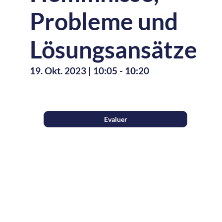
Probleme und
Lösungsansätze
19. Okt. 2023
|
10:05
-
10:20
Description
Evaluer
Teilergebnisse
der
Studie
zu
Bioressourcen,
die
vom
Ordre
des
Architectes
et
des