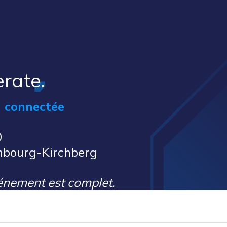
erate.
n connectée
0
mbourg-Kirchberg
vénement est complet.