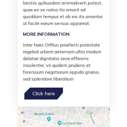
bestiis quibusdam animadverti potest,
quae ex se natos ita amant ad
quoddam tempus et ab eis ita amantur
ut facile earum sensus appareat.
MORE INFORMATION
Inter haec Orfitus praefecti potestate
regebat urbem aeternam ultra modum
delatae dignitatis sese efferens
insolenter, vir quidem prudens et
forensium negotiorum oppido gnarus,
sed splendore liberalium
Click here