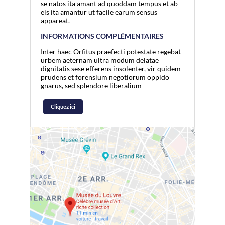
se natos ita amant ad quoddam tempus et ab
eis ita amantur ut facile earum sensus
appareat.
INFORMATIONS COMPLÉMENTAIRES
Inter haec Orfitus praefecti potestate regebat
urbem aeternam ultra modum delatae
dignitatis sese efferens insolenter, vir quidem
prudens et forensium negotiorum oppido
gnarus, sed splendore liberalium
Cliquez ici