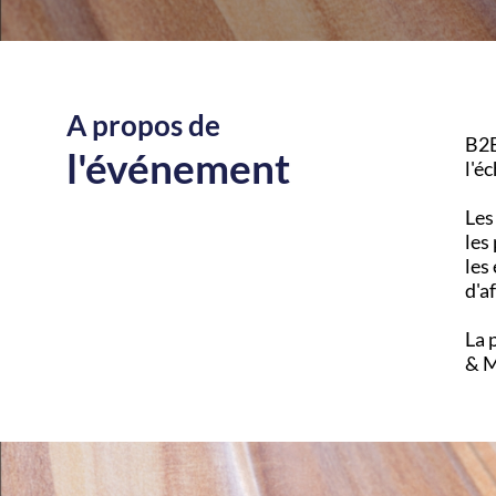
A propos de
B2B
l'événement
l'é
Les
les
les
d'af
La 
& M