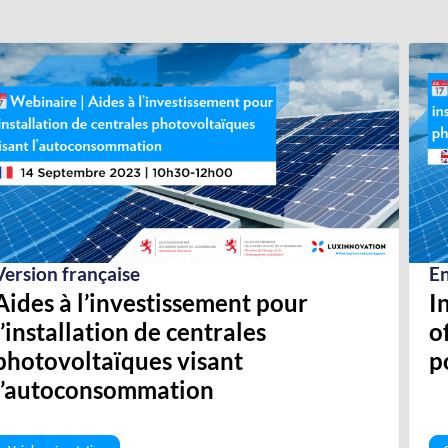
Version française
En
Aides à l’investissement pour
I
l’installation de centrales
o
photovoltaïques visant
l’autoconsommation