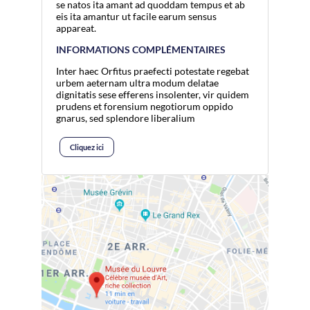
se natos ita amant ad quoddam tempus et ab
eis ita amantur ut facile earum sensus
appareat.
INFORMATIONS COMPLÉMENTAIRES
Inter haec Orfitus praefecti potestate regebat
urbem aeternam ultra modum delatae
dignitatis sese efferens insolenter, vir quidem
prudens et forensium negotiorum oppido
gnarus, sed splendore liberalium
Cliquez ici