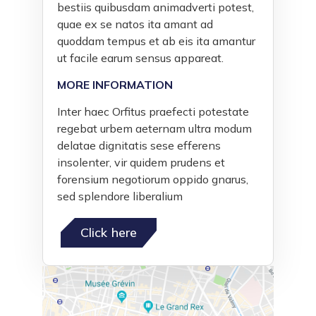
bestiis quibusdam animadverti potest,
quae ex se natos ita amant ad
quoddam tempus et ab eis ita amantur
ut facile earum sensus appareat.
MORE INFORMATION
Inter haec Orfitus praefecti potestate
regebat urbem aeternam ultra modum
delatae dignitatis sese efferens
insolenter, vir quidem prudens et
forensium negotiorum oppido gnarus,
sed splendore liberalium
Click here