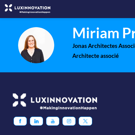
Miriam
P
MP
Jonas Architectes Associ
Architecte associé