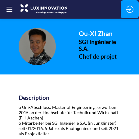
Ou-XI
Zhan
SGI Ingénierie
OZ
S.A.
Chef de projet
Description
o Uni-Abschluss: Master of Engineering , erworben
2015 an der Hochschule für Technik und Wirtschaft
(FH-Aachen)
o Mitarbeiter bei SGI Ingénierie S.A. (in Junglinster)
seit 01/2016. 5 Jahre als Bauingenieur und seit 2021