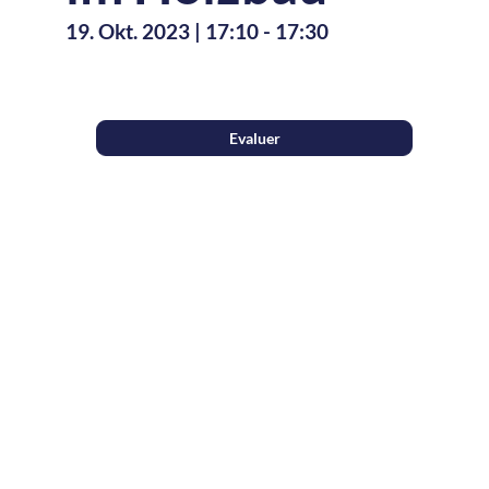
19. Okt. 2023
|
17:10
-
17:30
Description
Evaluer
Vorstellung
des
zukünftigen
Interreg-
Projekts
W.A.V.E.
(Wood
Added
Value
Enablers)
im
Rahmen
des
Interreg
A
VI-
Programms
der
Großregion.