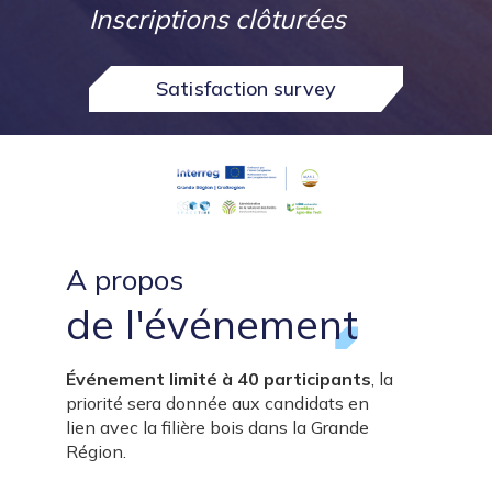
Inscriptions clôturées
Satisfaction survey
A propos
U
de l'événement
m
a
Événement limité à 40 participants
, la
c
priorité sera donnée aux candidats en
d
lien avec la filière bois dans la Grande
l
Région.
f
p