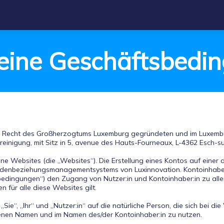
eine Geschäftsbedi
em Recht des Großherzogtums Luxemburg gegründeten und im Luxemb
inigung, mit Sitz in 5, avenue des Hauts-Fourneaux, L-4362 Esch-sur-
ne Websites (die „Websites“). Die Erstellung eines Kontos auf einer 
undenbeziehungsmanagementsystems von Luxinnovation. Kontoinhaber:
bedingungen“) den Zugang von Nutzer:in und Kontoinhaber:in zu all
für alle diese Websites gilt.
„Sie“, „Ihr“ und „Nutzer:in“ auf die natürliche Person, die sich bei
igenen Namen und im Namen des/der Kontoinhaber:in zu nutzen.