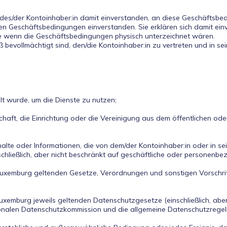
 des/der Kontoinhaber:in damit einverstanden, an diese Geschäftsbe
en Geschäftsbedingungen einverstanden. Sie erklären sich damit ei
e wenn die Geschäftsbedingungen physisch unterzeichnet wären.
lt wurde, um die Dienste zu nutzen;
haft, die Einrichtung oder die Vereinigung aus dem öffentlichen od
halte oder Informationen, die von dem/der Kontoinhaber:in oder in s
hließlich, aber nicht beschränkt auf geschäftliche oder personenbe
uxemburg geltenden Gesetze, Verordnungen und sonstigen Vorschrift
uxemburg jeweils geltenden Datenschutzgesetze (einschließlich, ab
nalen Datenschutzkommission und die allgemeine Datenschutzregelun