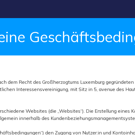
eine Geschäftsbedi
nach dem Recht des Großherzogtums Luxemburg gegründeten u
chen Interessensvereinigung, mit Sitz in 5, avenue des Hau
rschiedene Websites (die „Websites“). Die Erstellung eines K
d allgemein innerhalb des Kundenbeziehungsmanagementsyste
chäftsbedingungen“) den Zugang von Nutzer:in und Kontoinha