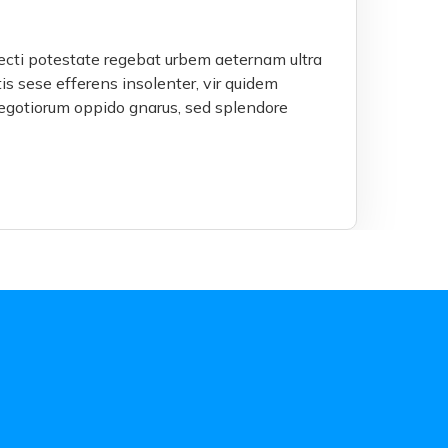
fecti potestate regebat urbem aeternam ultra
s sese efferens insolenter, vir quidem
egotiorum oppido gnarus, sed splendore