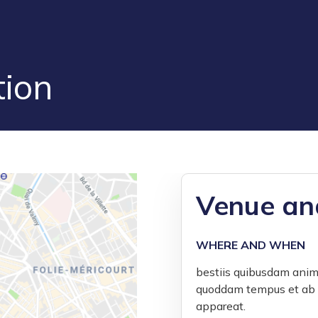
tion
Venue and
WHERE AND WHEN
bestiis quibusdam anim
quoddam tempus et ab e
appareat.