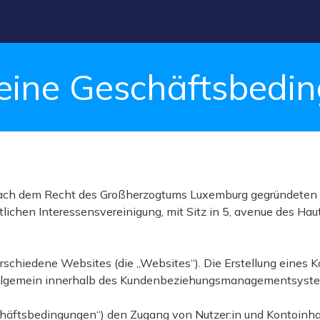
eine Geschäftsbedi
nach dem Recht des Großherzogtums Luxemburg gegründeten u
chen Interessensvereinigung, mit Sitz in 5, avenue des Hau
rschiedene Websites (die „Websites“). Die Erstellung eines K
d allgemein innerhalb des Kundenbeziehungsmanagementsyste
chäftsbedingungen“) den Zugang von Nutzer:in und Kontoinha