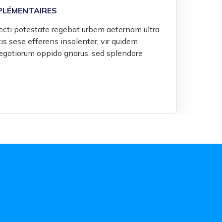
PLÉMENTAIRES
fecti potestate regebat urbem aeternam ultra
s sese efferens insolenter, vir quidem
egotiorum oppido gnarus, sed splendore