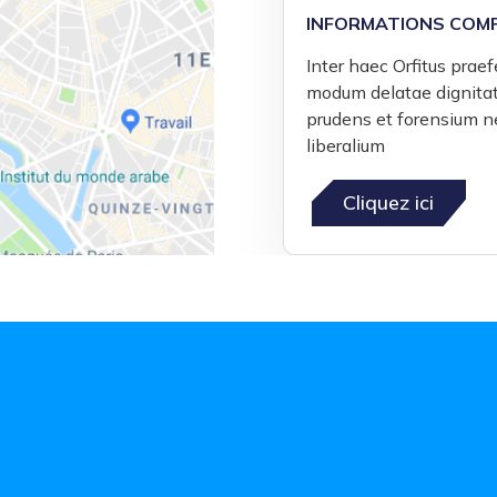
INFORMATIONS COM
Inter haec Orfitus prae
modum delatae dignitati
prudens et forensium n
liberalium
Cliquez ici