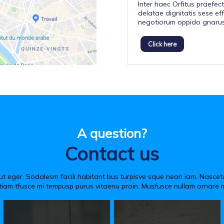
Inter haec Orfitus praefe
delatae dignitatis sese ef
negotiorum oppido gnarus,
Click here
A question?
Contact us
put eger. Sodalesm facili habitant bus turpisve sque nean iam. Nascet
 tiam tfusce mi tempusp purus vitaenu proin. Musfusce nullam ornare 