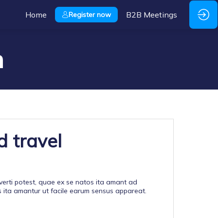
Home
B2B Meetings
Register now
n
 travel
erti potest, quae ex se natos ita amant ad
ita amantur ut facile earum sensus appareat.