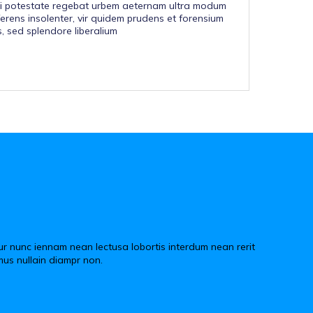
cti potestate regebat urbem aeternam ultra modum
ferens insolenter, vir quidem prudens et forensium
 sed splendore liberalium
ur nunc iennam nean lectusa lobortis interdum nean rerit
mus nullain diampr non.