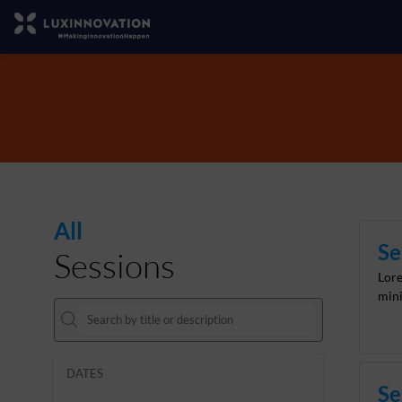
All
Se
Sessions
Lore
mini
DATES
Se