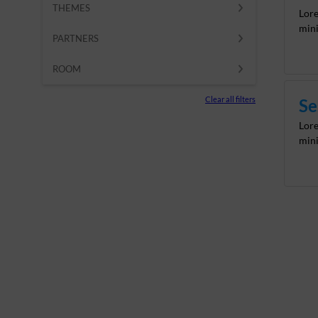
THEMES
Lore
mini
PARTNERS
ROOM
Clear all filters
Se
Lore
mini