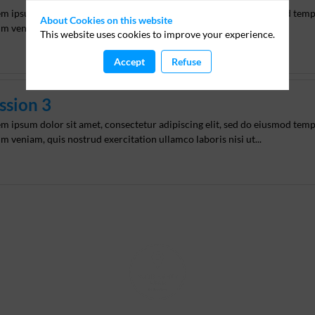
m ipsum dolor sit amet, consectetur adipiscing elit, sed do eiusmod temp
About Cookies on this website
m veniam, quis nostrud exercitation ullamco laboris nisi ut...
This website uses cookies to improve your experience.
Accept
Refuse
ssion 3
m ipsum dolor sit amet, consectetur adipiscing elit, sed do eiusmod temp
m veniam, quis nostrud exercitation ullamco laboris nisi ut...