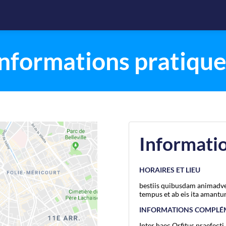
Informations pratique
Informatio
HORAIRES ET LIEU
bestiis quibusdam animadve
tempus et ab eis ita amantur
INFORMATIONS COMPLÉ
Inter haec Orfitus praefec