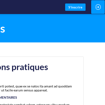
S'inscrire
s
ns pratiques
rti potest, quae ex se natos ita amant ad quoddam
 ut facile earum sensus appareat.
MENTAIRES
ti potestate regebat urbem aeternam ultra modum