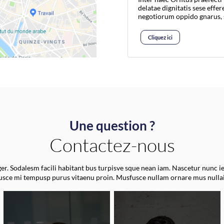
delatae dignitatis sese effe
negotiorum oppido gnarus, 
Cliquez ici
Une question ?
Contactez-nous
r. Sodalesm facili habitant bus turpisve sque nean iam. Nascetur nunc i
fusce mi tempusp purus vitaenu proin. Musfusce nullam ornare mus nulla