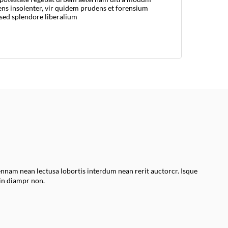
rens insolenter, vir quidem prudens et forensium
sed splendore liberalium
ennam nean lectusa lobortis interdum nean rerit auctorcr. Isque
in diampr non.