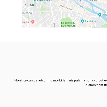
Noninte cursus rutrumnu morbi iam uis pulvina nulla vulput ege
diamin tiam t