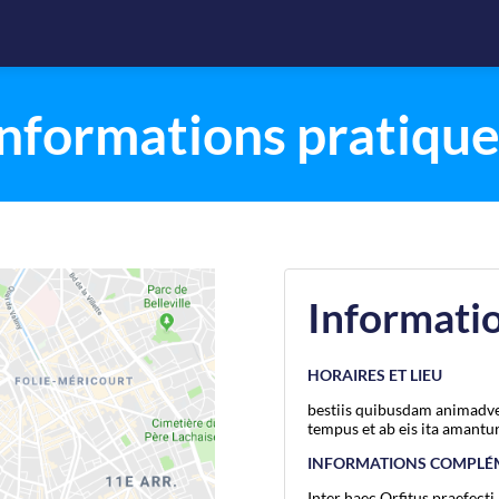
Informations pratique
Informatio
HORAIRES ET LIEU
bestiis quibusdam animadve
tempus et ab eis ita amantur
INFORMATIONS COMPLÉ
Inter haec Orfitus praefec