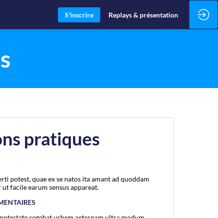
S'inscrire
Replays & présentation
s
ns pratiques
rti potest, quae ex se natos ita amant ad quoddam
 ut facile earum sensus appareat.
MENTAIRES
ti potestate regebat urbem aeternam ultra modum