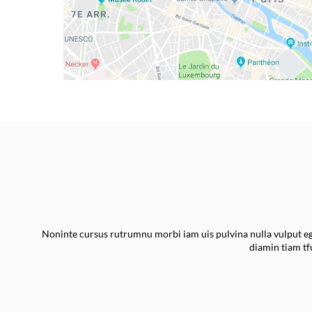
Noninte cursus rutrumnu morbi iam uis pulvina nulla vulput ege
diamin tiam t