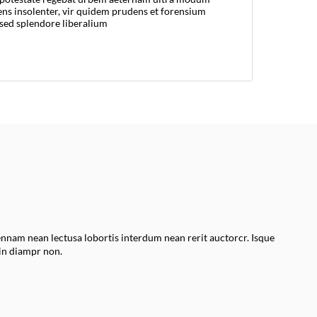
rens insolenter, vir quidem prudens et forensium
sed splendore liberalium
ennam nean lectusa lobortis interdum nean rerit auctorcr. Isque
in diampr non.