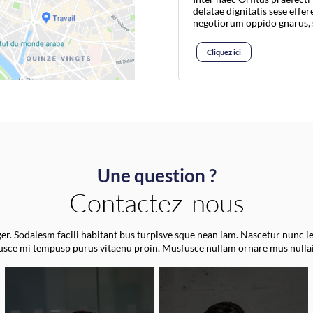
delatae dignitatis sese effe
negotiorum oppido gnarus, 
Cliquez ici
Une question ?
Contactez-nous
r. Sodalesm facili habitant bus turpisve sque nean iam. Nascetur nunc i
fusce mi tempusp purus vitaenu proin. Musfusce nullam ornare mus nulla